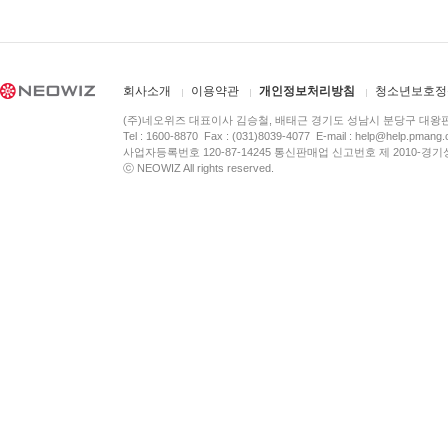
회사소개
이용약관
개인정보처리방침
청소년보호정
(주)네오위즈 대표이사 김승철, 배태근 경기도 성남시 분당구 대왕
Tel : 1600-8870 Fax : (031)8039-4077 E-mail :
help@help.pmang
사업자등록번호 120-87-14245 통신판매업 신고번호 제 2010-경기
ⓒ NEOWIZ All rights reserved.