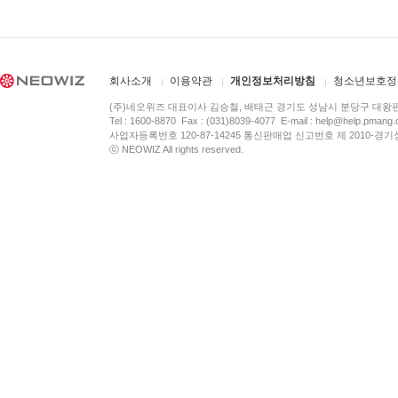
회사소개
이용약관
개인정보처리방침
청소년보호정
(주)네오위즈 대표이사 김승철, 배태근 경기도 성남시 분당구 대왕
Tel : 1600-8870 Fax : (031)8039-4077 E-mail :
help@help.pmang
사업자등록번호 120-87-14245 통신판매업 신고번호 제 2010-경기
ⓒ NEOWIZ All rights reserved.