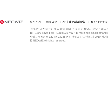
회사소개
이용약관
개인정보처리방침
청소년보호정
(주)네오위즈 대표이사 김승철, 배태근 경기도 성남시 분당구 대왕
Tel : 1600-8870 Fax : (031)8039-4077 E-mail :
help@help.pmang
사업자등록번호 120-87-14245 통신판매업 신고번호 제 2010-경기
ⓒ NEOWIZ All rights reserved.