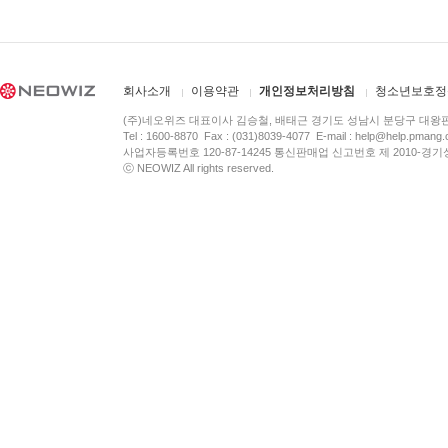
회사소개
이용약관
개인정보처리방침
청소년보호정
(주)네오위즈 대표이사 김승철, 배태근 경기도 성남시 분당구 대왕
Tel : 1600-8870 Fax : (031)8039-4077 E-mail :
help@help.pmang
사업자등록번호 120-87-14245 통신판매업 신고번호 제 2010-경기
ⓒ NEOWIZ All rights reserved.