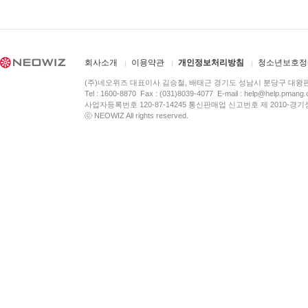
회사소개
이용약관
개인정보처리방침
청소년보호정
(주)네오위즈 대표이사 김승철, 배태근 경기도 성남시 분당구 대왕
Tel : 1600-8870 Fax : (031)8039-4077 E-mail :
help@help.pmang
사업자등록번호 120-87-14245 통신판매업 신고번호 제 2010-경기
ⓒ NEOWIZ All rights reserved.