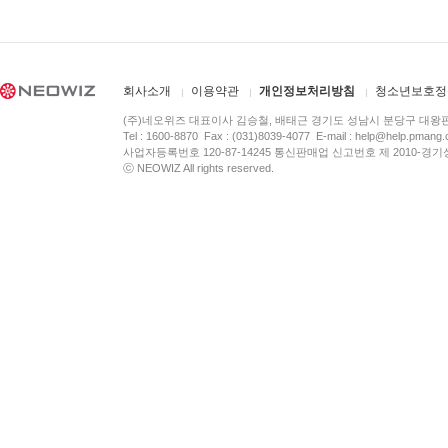
회사소개
이용약관
개인정보처리방침
청소년보호정
(주)네오위즈 대표이사 김승철, 배태근 경기도 성남시 분당구 대왕
Tel : 1600-8870 Fax : (031)8039-4077 E-mail :
help@help.pmang
사업자등록번호 120-87-14245 통신판매업 신고번호 제 2010-경기
ⓒ NEOWIZ All rights reserved.