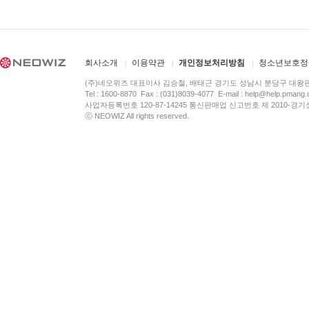
회사소개
이용약관
개인정보처리방침
청소년보호정
(주)네오위즈 대표이사 김승철, 배태근 경기도 성남시 분당구 대왕
Tel : 1600-8870 Fax : (031)8039-4077 E-mail :
help@help.pmang
사업자등록번호 120-87-14245 통신판매업 신고번호 제 2010-경기
ⓒ NEOWIZ All rights reserved.