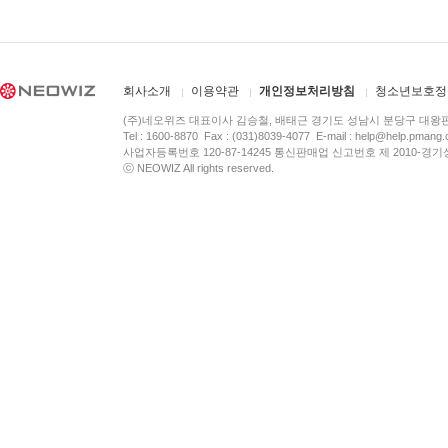
회사소개
이용약관
개인정보처리방침
청소년보호정
(주)네오위즈 대표이사 김승철, 배태근 경기도 성남시 분당구 대왕
Tel : 1600-8870 Fax : (031)8039-4077 E-mail :
help@help.pmang
사업자등록번호 120-87-14245 통신판매업 신고번호 제 2010-경기
ⓒ NEOWIZ All rights reserved.