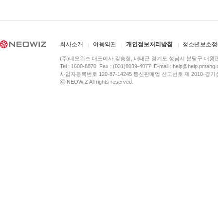
회사소개
이용약관
개인정보처리방침
청소년보호정
(주)네오위즈 대표이사 김승철, 배태근 경기도 성남시 분당구 대왕
Tel : 1600-8870 Fax : (031)8039-4077 E-mail :
help@help.pmang
사업자등록번호 120-87-14245 통신판매업 신고번호 제 2010-경기
ⓒ NEOWIZ All rights reserved.