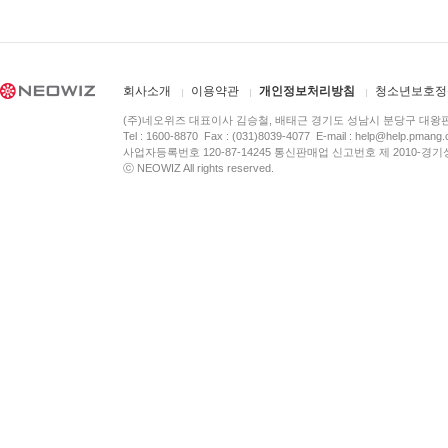
회사소개
이용약관
개인정보처리방침
청소년보호정
(주)네오위즈 대표이사 김승철, 배태근 경기도 성남시 분당구 대왕
Tel : 1600-8870 Fax : (031)8039-4077 E-mail :
help@help.pmang
사업자등록번호 120-87-14245 통신판매업 신고번호 제 2010-경기
ⓒ NEOWIZ All rights reserved.