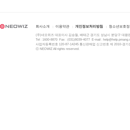
회사소개
이용약관
개인정보처리방침
청소년보호정
(주)네오위즈 대표이사 김승철, 배태근 경기도 성남시 분당구 대왕
Tel : 1600-8870 Fax : (031)8039-4077 E-mail :
help@help.pmang
사업자등록번호 120-87-14245 통신판매업 신고번호 제 2010-경기
ⓒ NEOWIZ All rights reserved.