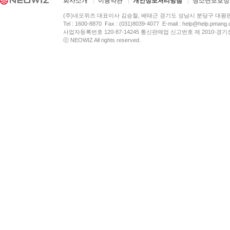
회사소개
이용약관
개인정보처리방침
청소년보호정
(주)네오위즈 대표이사 김승철, 배태근 경기도 성남시 분당구 대왕
Tel : 1600-8870 Fax : (031)8039-4077 E-mail :
help@help.pmang
사업자등록번호 120-87-14245 통신판매업 신고번호 제 2010-경기
ⓒ NEOWIZ All rights reserved.