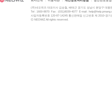
회사소개
이용약관
개인정보처리방침
청소년보호정
(주)네오위즈 대표이사 김승철, 배태근 경기도 성남시 분당구 대왕
Tel : 1600-8870 Fax : (031)8039-4077 E-mail :
help@help.pmang
사업자등록번호 120-87-14245 통신판매업 신고번호 제 2010-경기
ⓒ NEOWIZ All rights reserved.