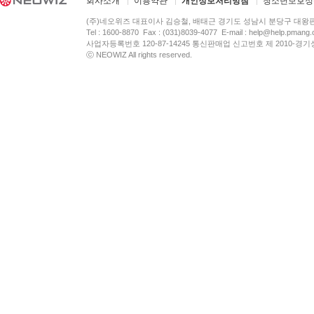
회사소개
이용약관
개인정보처리방침
청소년보호정
(주)네오위즈 대표이사 김승철, 배태근 경기도 성남시 분당구 대왕
Tel : 1600-8870 Fax : (031)8039-4077 E-mail :
help@help.pmang
사업자등록번호 120-87-14245 통신판매업 신고번호 제 2010-경기
ⓒ NEOWIZ All rights reserved.