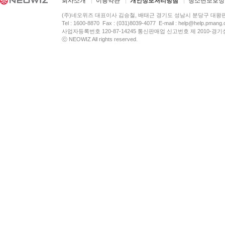
회사소개
이용약관
개인정보처리방침
청소년보호정
(주)네오위즈 대표이사 김승철, 배태근 경기도 성남시 분당구 대왕
Tel : 1600-8870 Fax : (031)8039-4077 E-mail :
help@help.pmang
사업자등록번호 120-87-14245 통신판매업 신고번호 제 2010-경기
ⓒ NEOWIZ All rights reserved.