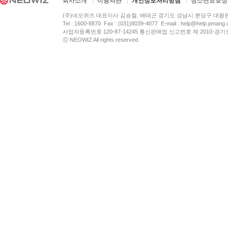
회사소개
이용약관
개인정보처리방침
청소년보호정
(주)네오위즈 대표이사 김승철, 배태근 경기도 성남시 분당구 대왕
Tel : 1600-8870 Fax : (031)8039-4077 E-mail :
help@help.pmang
사업자등록번호 120-87-14245 통신판매업 신고번호 제 2010-경기
ⓒ NEOWIZ All rights reserved.