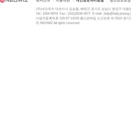
회사소개
이용약관
개인정보처리방침
청소년보호정
(주)네오위즈 대표이사 김승철, 배태근 경기도 성남시 분당구 대왕
Tel : 1600-8870 Fax : (031)8039-4077 E-mail :
help@help.pmang
사업자등록번호 120-87-14245 통신판매업 신고번호 제 2010-경기
ⓒ NEOWIZ All rights reserved.