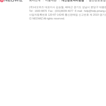
회사소개
이용약관
개인정보처리방침
청소년보호정
(주)네오위즈 대표이사 김승철, 배태근 경기도 성남시 분당구 대왕
Tel : 1600-8870 Fax : (031)8039-4077 E-mail :
help@help.pmang
사업자등록번호 120-87-14245 통신판매업 신고번호 제 2010-경기
ⓒ NEOWIZ All rights reserved.