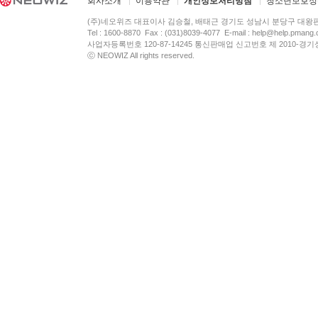
회사소개
이용약관
개인정보처리방침
청소년보호정
(주)네오위즈 대표이사 김승철, 배태근 경기도 성남시 분당구 대왕
Tel : 1600-8870 Fax : (031)8039-4077 E-mail :
help@help.pmang
사업자등록번호 120-87-14245 통신판매업 신고번호 제 2010-경기
ⓒ NEOWIZ All rights reserved.