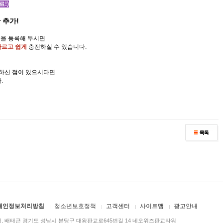
료!)
 추가!
수단을 등록해 두시면
빠르고 쉽게
충전하실 수 있습니다.
편하신 점이 있으시다면
.
개인정보처리방침
청소년보호정책
고객센터
사이트맵
광고안내
, 배태근 경기도 성남시 분당구 대왕판교로645번길 14 네오위즈판교타워