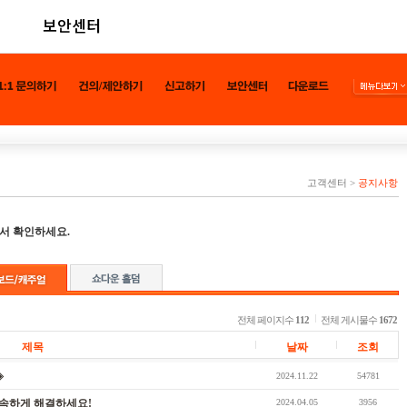
보안센터
고객센터
>
공지사항
서 확인하세요.
전체 페이지수
112
전체 게시물수
1672
제목
날짜
조회
◈
2024.11.22
54781
 신속하게 해결하세요!
2024.04.05
3956