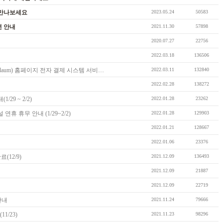
 만나보세요
2023.05.24
50583
연 안내
2021.11.30
57898
2020.07.27
22756
2022.03.18
136506
[안내] 네트워크 장비 점검에 따른 다음(daum) 홈페이지 전자 결제 시스템 서비스 일시 중단 안내
2022.03.11
132840
2022.02.28
138272
29 ~ 2/2)
2022.01.28
23262
휴 휴무 안내 (1/29~2/2)
2022.01.28
129903
2022.01.21
128667
2022.01.06
23376
(12/9)
2021.12.09
136493
2021.12.09
21887
2021.12.09
22719
안내
2021.11.24
79666
11/23)
2021.11.23
98296