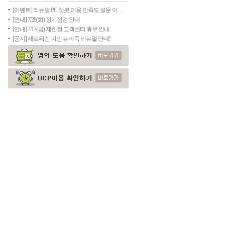
[이벤트] 리뉴얼 PC 챗봇 이용 만족도 설문 이벤트
[안내] 7/28(화) 정기점검 안내
[안내] 7/17(금) 제헌절 고객센터 휴무 안내
[공지] 새로워진 피망 뉴바둑 리뉴얼 안내!