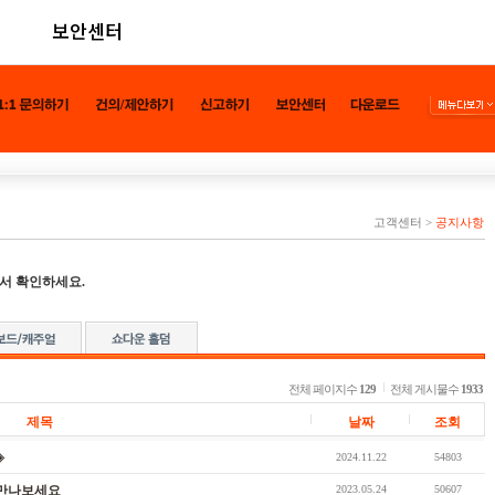
보안센터
고객센터
>
공지사항
서 확인하세요.
전체 페이지수
129
전체 게시물수
1933
제목
날짜
조회
◈
2024.11.22
54803
 만나보세요
2023.05.24
50607