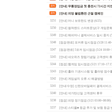
[안내] 무통장입금 첫 충전시 72시간 지
[안내] 피망 불법환전 근절 캠페인
3251
[안내] 머니 보유한도 변경 (6/25)
3250
[안내] 컬쳐랜드 스마트문상(구 게임문화상품
3249
[안내] 해피머니 결제서비스 일시 중지 (5/
3248
[점검/완료] 포커류 임시점검 (5/28 11:40~1
3247
[점검/완료] 5포커 임시점검 (5/24 18:00~1
3245
[안내] 네오위즈 창립기념일 고객센터 휴무 
3244
[점검] 웹게임 임시점검 (5/21 17:10~17:1
3243
[안내] 훌라 기권시스템 및 훌라방 점수룰 추
3242
[안내] 게임설치 오류 시 해결방법
3241
[안내/수정] 신한모바일페이 결제서비스 중단
3240
[안내] 석가탄신일 고객센터 휴무
3238
[점검] 피망 정기점검 (5/21 03:00~08:00)
3237
[안내] 스티플♣ 등급 추가 및 보험 등급 변경