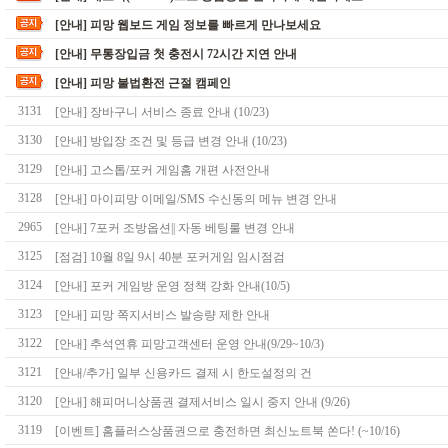
[안내] 피망 웹보드 게임 정보를 빠르게 만나보세요
[안내] 무통장입금 첫 충전시 72시간 지연 안내
[안내] 피망 불법환전 근절 캠페인
3131
[안내] 장바구니 서비스 종료 안내 (10/23)
3130
[안내] 방입장 조건 및 등급 변경 안내 (10/23)
3129
[안내] 고스톱/포커 게임홈 개편 사전안내
3128
[안내] 마이피망 이메일/SMS 수신동의 메뉴 변경 안내
2965
[안내] 7포커 조방옵션|| 자동 베팅룰 변경 안내
3125
[점검] 10월 8일 9시 40분 포커게임 임시점검
3124
[안내] 포커 게임방 운영 정책 강화 안내(10/5)
3123
[안내] 피망 쪽지서비스 발송량 제한 안내
3122
[안내] 추석연휴 피망고객센터 운영 안내(9/29~10/3)
3121
[안내/추가] 일부 신용카드 결제 시 한도설정의 건
3120
[안내] 해피머니상품권 결제서비스 일시 중지 안내 (9/26)
3119
[이벤트] 홈플러스상품권으로 충전하면 최신노트북 쏜다! (~10/16)