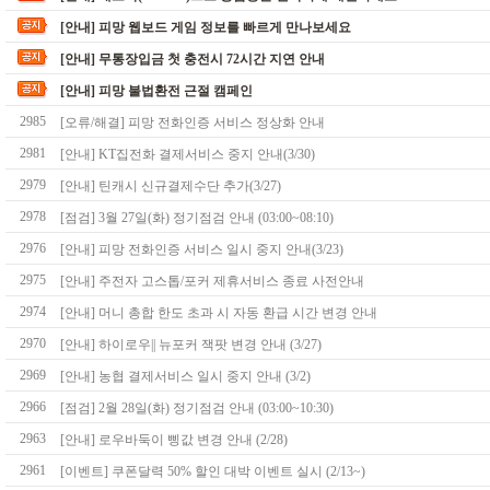
[안내] 피망 웹보드 게임 정보를 빠르게 만나보세요
[안내] 무통장입금 첫 충전시 72시간 지연 안내
[안내] 피망 불법환전 근절 캠페인
2985
[오류/해결] 피망 전화인증 서비스 정상화 안내
2981
[안내] KT집전화 결제서비스 중지 안내(3/30)
2979
[안내] 틴캐시 신규결제수단 추가(3/27)
2978
[점검] 3월 27일(화) 정기점검 안내 (03:00~08:10)
2976
[안내] 피망 전화인증 서비스 일시 중지 안내(3/23)
2975
[안내] 주전자 고스톱/포커 제휴서비스 종료 사전안내
2974
[안내] 머니 총합 한도 초과 시 자동 환급 시간 변경 안내
2970
[안내] 하이로우|| 뉴포커 잭팟 변경 안내 (3/27)
2969
[안내] 농협 결제서비스 일시 중지 안내 (3/2)
2966
[점검] 2월 28일(화) 정기점검 안내 (03:00~10:30)
2963
[안내] 로우바둑이 삥값 변경 안내 (2/28)
2961
[이벤트] 쿠폰달력 50% 할인 대박 이벤트 실시 (2/13~)