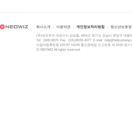
회사소개
이용약관
개인정보처리방침
청소년보호정
(주)네오위즈 대표이사 김승철, 배태근 경기도 성남시 분당구 대왕
Tel : 1600-8870 Fax : (031)8039-4077 E-mail :
help@help.pmang
사업자등록번호 120-87-14245 통신판매업 신고번호 제 2010-경기
ⓒ NEOWIZ All rights reserved.