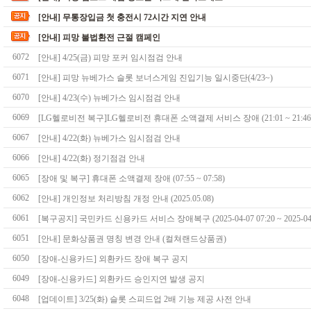
[안내] 무통장입금 첫 충전시 72시간 지연 안내
[안내] 피망 불법환전 근절 캠페인
6072
[안내] 4/25(금) 피망 포커 임시점검 안내
6071
[안내] 피망 뉴베가스 슬롯 보너스게임 진입기능 일시중단(4/23~)
6070
[안내] 4/23(수) 뉴베가스 임시점검 안내
6069
[LG헬로비전 복구]LG헬로비전 휴대폰 소액결제 서비스 장애 (21:01 ~ 21:46
6067
[안내] 4/22(화) 뉴베가스 임시점검 안내
6066
[안내] 4/22(화) 정기점검 안내
6065
[장애 및 복구] 휴대폰 소액결제 장애 (07:55 ~ 07:58)
6062
[안내] 개인정보 처리방침 개정 안내 (2025.05.08)
6061
6051
[안내] 문화상품권 명칭 변경 안내 (컬쳐랜드상품권)
6050
[장애-신용카드] 외환카드 장애 복구 공지
6049
[장애-신용카드] 외환카드 승인지연 발생 공지
6048
[업데이트] 3/25(화) 슬롯 스피드업 2배 기능 제공 사전 안내