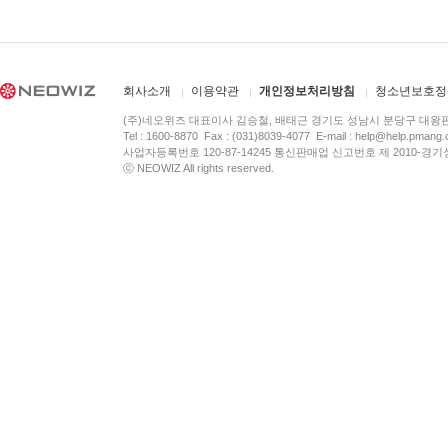
회사소개
이용약관
개인정보처리방침
청소년보호정
(주)네오위즈 대표이사 김승철, 배태근 경기도 성남시 분당구 대왕
Tel : 1600-8870 Fax : (031)8039-4077 E-mail :
help@help.pmang
사업자등록번호 120-87-14245 통신판매업 신고번호 제 2010-경기
ⓒ NEOWIZ All rights reserved.