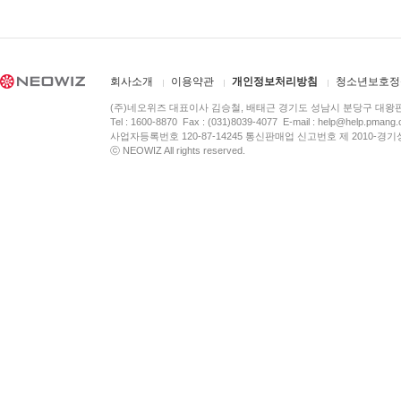
회사소개
이용약관
개인정보처리방침
청소년보호정
(주)네오위즈 대표이사 김승철, 배태근 경기도 성남시 분당구 대왕
Tel : 1600-8870 Fax : (031)8039-4077 E-mail :
help@help.pmang
사업자등록번호 120-87-14245 통신판매업 신고번호 제 2010-경기
ⓒ NEOWIZ All rights reserved.