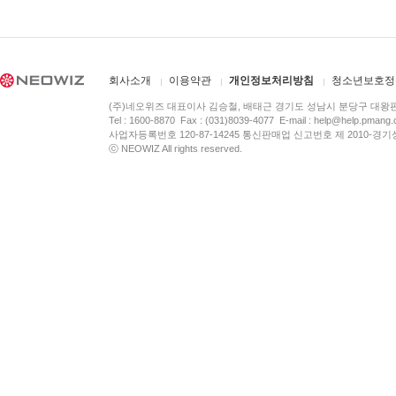
회사소개
이용약관
개인정보처리방침
청소년보호정
(주)네오위즈 대표이사 김승철, 배태근 경기도 성남시 분당구 대왕
Tel : 1600-8870 Fax : (031)8039-4077 E-mail :
help@help.pmang
사업자등록번호 120-87-14245 통신판매업 신고번호 제 2010-경기
ⓒ NEOWIZ All rights reserved.