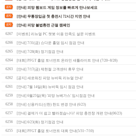
[안내] 피망 웹보드 게임 정보를 빠르게 만나보세요
[안내] 무통장입금 첫 충전시 72시간 지연 안내
[안내] 피망 불법환전 근절 캠페인
6267
[이벤트] 리뉴얼 PC 챗봇 이용 만족도 설문 이벤트
6266
[안내] 7/31(금) 쇼다운 홀덤 임시 점검 안내
6265
[안내] 7/28(화) 정기점검 안내
6264
[대회] PFGT 홀덤 토너먼트 온라인 새틀라이트 안내 (7/20~8/28)
6263
[안내] 7/17(금) 제헌절 고객센터 휴무 안내
6262
[공지] 새로워진 피망 뉴바둑 리뉴얼 안내!
6261
[안내] 7월 14일(화) 뉴바둑 임시 점검 안내
6259
[안내] 6월25일(목) '피망 뉴베가스' 임시점검 안내
6258
[안내] 신용카드(신한) 한도 변경 안내 (6/23)
6257
[안내] 결제가 더 쉽고 빨라졌습니다! 피망 충전창 개편 안내(06/23)
6256
[안내] 6/23(화) 정기점검 안내
6255
[대회] PFGT 홀덤 토너먼트 대회 안내(5/31~7/10)