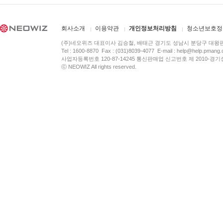
회사소개
이용약관
개인정보처리방침
청소년보호정
(주)네오위즈 대표이사 김승철, 배태근 경기도 성남시 분당구 대왕
Tel : 1600-8870 Fax : (031)8039-4077 E-mail :
help@help.pmang
사업자등록번호 120-87-14245 통신판매업 신고번호 제 2010-경기
ⓒ NEOWIZ All rights reserved.