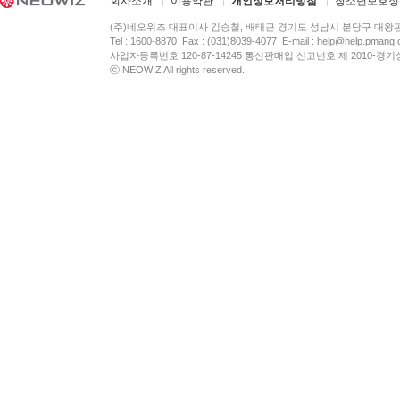
회사소개
이용약관
개인정보처리방침
청소년보호정
(주)네오위즈 대표이사 김승철, 배태근 경기도 성남시 분당구 대왕
Tel : 1600-8870 Fax : (031)8039-4077 E-mail :
help@help.pmang
사업자등록번호 120-87-14245 통신판매업 신고번호 제 2010-경기
ⓒ NEOWIZ All rights reserved.