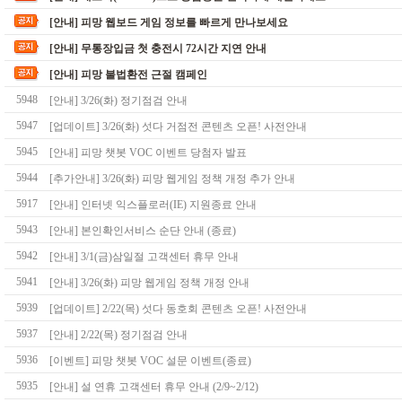
[안내] 피망 웹보드 게임 정보를 빠르게 만나보세요
[안내] 무통장입금 첫 충전시 72시간 지연 안내
[안내] 피망 불법환전 근절 캠페인
5948
[안내] 3/26(화) 정기점검 안내
5947
[업데이트] 3/26(화) 섯다 거점전 콘텐츠 오픈! 사전안내
5945
[안내] 피망 챗봇 VOC 이벤트 당첨자 발표
5944
[추가안내] 3/26(화) 피망 웹게임 정책 개정 추가 안내
5917
[안내] 인터넷 익스플로러(IE) 지원종료 안내
5943
[안내] 본인확인서비스 순단 안내 (종료)
5942
[안내] 3/1(금)삼일절 고객센터 휴무 안내
5941
[안내] 3/26(화) 피망 웹게임 정책 개정 안내
5939
[업데이트] 2/22(목) 섯다 동호회 콘텐츠 오픈! 사전안내
5937
[안내] 2/22(목) 정기점검 안내
5936
[이벤트] 피망 챗봇 VOC 설문 이벤트(종료)
5935
[안내] 설 연휴 고객센터 휴무 안내 (2/9~2/12)